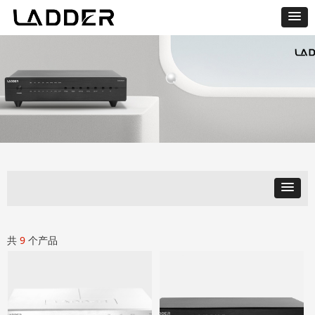
共
9
个产品