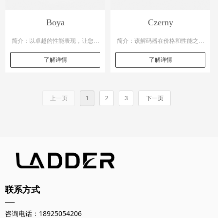
Boya
Czerny
简介：以卓越的性能表现，让您轻
简介：该解码器在价格和性能之间
松买入高保真音频的精彩世界。尽
取得了完美的平衡。它具备强大的
了解详情
了解详情
管价格亲民，但在品质上也毫不妥
解码能力，支持多种音频格式，能
协。采用优质材料，确保了信号传
够满足您对音质的要求。此外还拥
上一页
1
2
3
下一页
输的稳定与纯净，有效降低噪声和
有可靠的质量和稳定的性能，让您
失真。
长时间向后优质的音频体验。
联系方式
—
咨询电话：18925054206