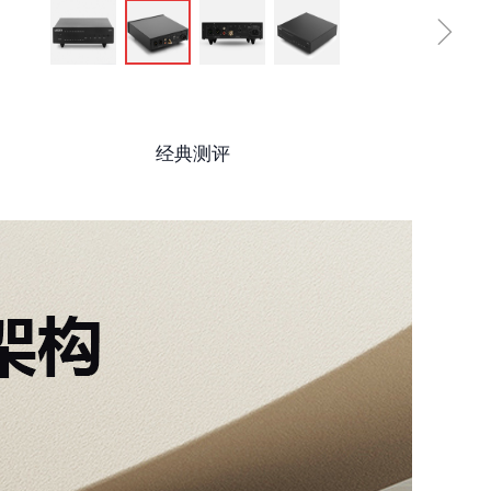
ꁇ
经典测评