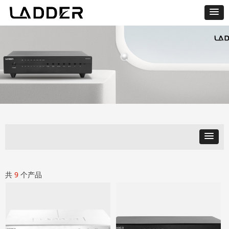
共
9
个产品