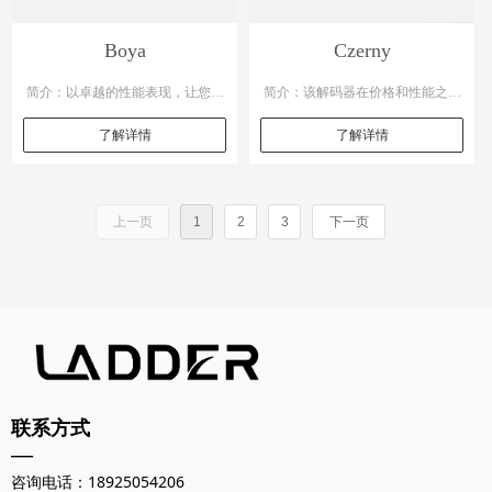
Boya
Czerny
简介：以卓越的性能表现，让您轻
简介：该解码器在价格和性能之间
松买入高保真音频的精彩世界。尽
取得了完美的平衡。它具备强大的
了解详情
了解详情
管价格亲民，但在品质上也毫不妥
解码能力，支持多种音频格式，能
协。采用优质材料，确保了信号传
够满足您对音质的要求。此外还拥
上一页
1
2
3
下一页
输的稳定与纯净，有效降低噪声和
有可靠的质量和稳定的性能，让您
失真。
长时间向后优质的音频体验。
联系方式
—
咨询电话：18925054206